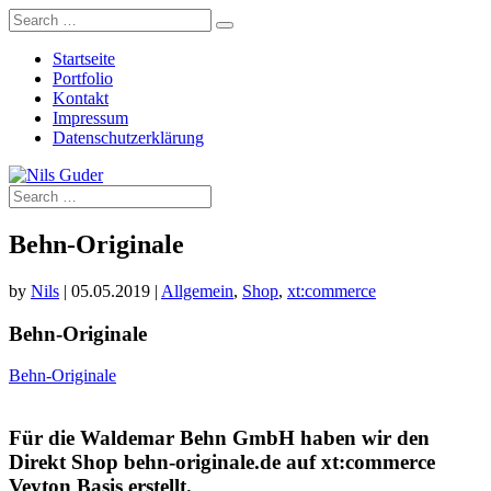
Startseite
Portfolio
Kontakt
Impressum
Datenschutzerklärung
Behn-Originale
by
Nils
|
05.05.2019
|
Allgemein
,
Shop
,
xt:commerce
Behn-Originale
Behn-Originale
Für die Waldemar Behn GmbH haben wir den
Direkt Shop behn-originale.de auf xt:commerce
Veyton Basis erstellt.